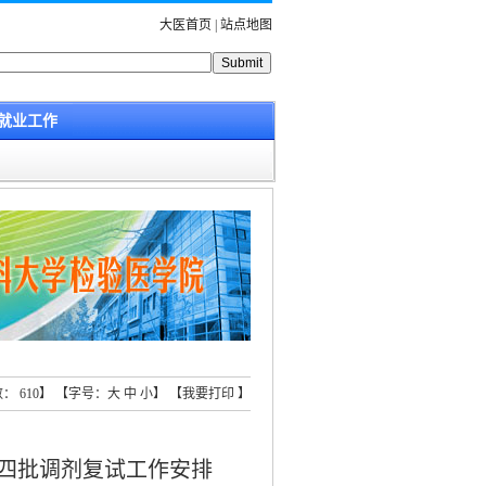
大医首页
|
站点地图
就业工作
击数：
610
】 【字号：
大
中
小
】 【
我要打印
】
第四批调剂复试工作安排