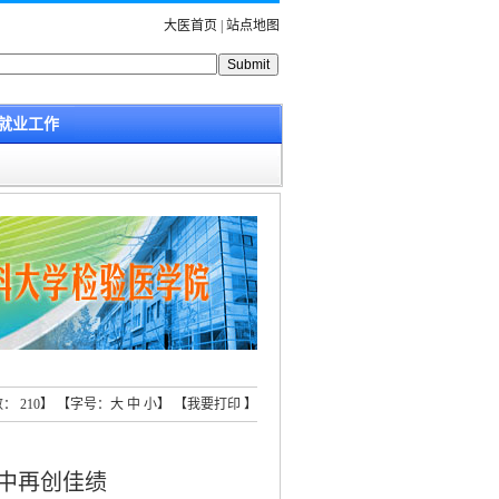
大医首页
|
站点地图
就业工作
击数：
210
】 【字号：
大
中
小
】 【
我要打印
】
中再创佳绩