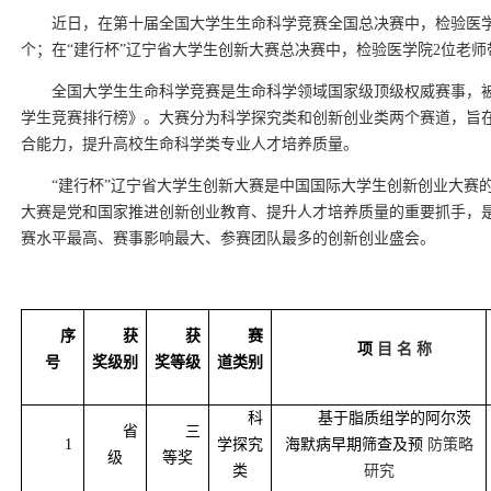
近日，在第十届全国大学生生命科学竞赛全国总决赛中，检验医学
个；在“建行杯”辽宁省大学生创新大赛总决赛中，检验医学院2位老师
全国大学生生命科学竞赛是生命科学领域国家级顶级权威赛事，
学生竞赛排行榜》。大赛分为科学探究类和创新创业类两个赛道，旨
合能力，提升高校生命科学类专业人才培养质量。
“建行杯”辽宁省大学生创新大赛是中国国际大学生创新创业大赛
大赛是党和国家推进创新创业教育、提升人才培养质量的重要抓手，
赛水平最高、赛事影响最大、参赛团队最多的创新创业盛会。
序
获
获
赛
项
目
名
称
号
奖级别
奖等级
道类别
科
基于脂质组学的阿尔茨
省
三
1
学探究
海默病早期筛查及预
防策略
级
等奖
类
研究