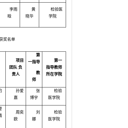
李雨
黄
检验医
晗
晓华
学院
赛获奖名单
第
项目
第一
一指导
团队
负
指导教师
教
责人
所在学院
师
的
孙爱
张
检验
嘉
博宇
医学院
警
周奕
刘
检验
精
欧
娜
医学院