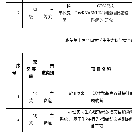
科
CD82靶向
省
三
2
学探究
LncRNASNHG1调控结
肠癌糖
级
等奖
类
酵解的 研究
我院第十届全国大学生生命科学竞
获
序
赛
奖
等
项
目
名
称
号
道类别
级
银
主
光钥纳米——活性羰基物双锁探针
1
奖
赛道
领航者
护理实习生心理耗竭多模态智能预
铜
主
2
系统： 基于生物-行为-情绪动态监测的
奖
赛道
准干预