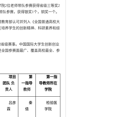
院2位老师带队参赛获得省级三等奖2
带队参赛，获得银奖1个，铜奖一个。
被教育部认可并列入《全国普通高校大
在培养学生的创新精神、科研素养和综
的省级赛事。中国国际大学生创新创业
是全国参赛面最广、覆盖高校最全、参
项目
第
第一指
团队
负
一指导
导教师所在
责人
教师
学院
吕彦
秦
检验医
霖
倩
学院